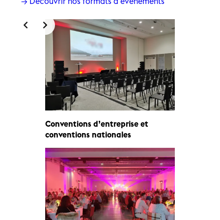
→ Découvrir nos formats d’événements
Conventions d’entreprise et
Salons pr
conventions nationales
de toutes