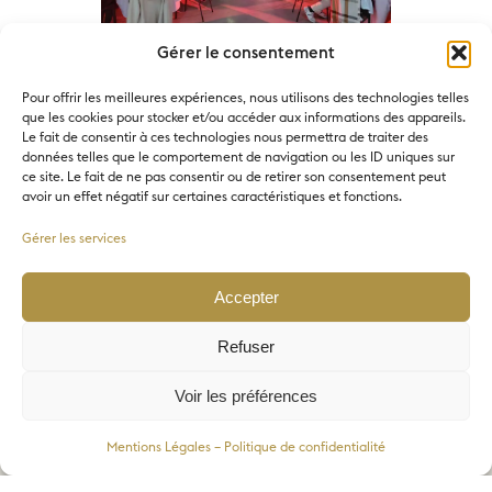
Congrès n
Gérer le consentement
internati
Dîner de gala et cocktail
Pour offrir les meilleures expériences, nous utilisons des technologies telles
que les cookies pour stocker et/ou accéder aux informations des appareils.
Le fait de consentir à ces technologies nous permettra de traiter des
données telles que le comportement de navigation ou les ID uniques sur
ce site. Le fait de ne pas consentir ou de retirer son consentement peut
avoir un effet négatif sur certaines caractéristiques et fonctions.
Gérer les services
Un peu d’histoire : un
Accepter
bâtiment pensé pour les
Refuser
événements
professionnels
Voir les préférences
Programmation
Implanté depuis septembre 2018
Mentions Légales – Politique de confidentialité
dans le nouveau quartier de