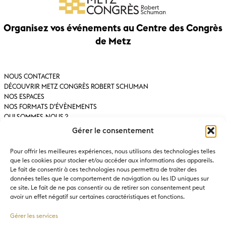
Organisez vos événements au Centre des Congrès
de Metz
NOUS CONTACTER
DÉCOUVRIR METZ CONGRÈS ROBERT SCHUMAN
NOS ESPACES
NOS FORMATS D’ÉVÈNEMENTS
QUI SOMMES-NOUS ?
VENIR AU METZ CONGRÈS ROBERT SCHUMAN
Gérer le consentement
MENTIONS LÉGALES
Pour offrir les meilleures expériences, nous utilisons des technologies telles
Demander un devis
que les cookies pour stocker et/ou accéder aux informations des appareils.
Le fait de consentir à ces technologies nous permettra de traiter des
S’inscrire à la newsletter
données telles que le comportement de navigation ou les ID uniques sur
+33 3 67 34 05 40
ce site. Le fait de ne pas consentir ou de retirer son consentement peut
avoir un effet négatif sur certaines caractéristiques et fonctions.
contact@metz-centre-congres.com
Gérer les services
100 Rue aux Arènes, 57000 Metz