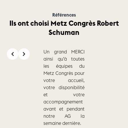
Références
Ils ont choisi Metz Congrès Robert
Schuman
Slide 1 of 2
Je souhaite
également
adresser mes
sincères
remerciements à
toute votre équipe,
et plus
particulièrement à
Louis-Adrien, Élise
et à vous-même
(Olivier), pour votre